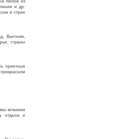
на любое из
линии и др.
ссии и стран
д, Вьетнам,
рье, страны
ть приятные
 прекрасном
 мы возьмем
у отдыха и