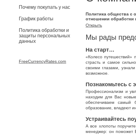
Почему покупать у нас
Политика общества с 
График работы
отношении обработки 
Открыть
Политика обработки и
защиты персональных
Мы рады предс
данных
На старт…
«Колесо путешествий» п
FreeCurrencyRates.com
страсть и самое сильн
своими глазами, узнали
возможное.
Познакомьтесь с 
Профессионализм и увл
находим для Вас новые
обеспечиваем самый б
образование, владеют и
Устраивайтесь по
А все хлопоты поручит
менеджер: он поможет 