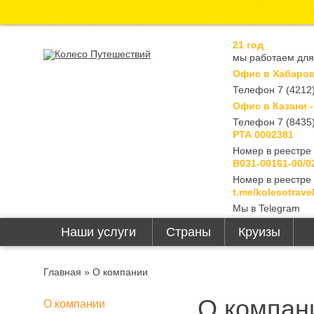
21 год
мы работаем для
Офис в Хабаровс
Телефон 7 (4212)
Офис в Казани -
Телефон 7 (8435)
РТА 0002381
Номер в реестре 
В031-00161-00/0
Номер в реестре
t.me/kolesotrave
Мы в Telegram
Наши услуги
Страны
Круизы
Главная
» О компании
О компан
О компании