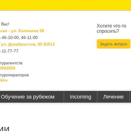
 Вас!
Хотите что-то
ке - ул. Калинина 98
спросить?
 46-10-00, 46-11-00
Задать вопрос
 ул. Декабристов, 85 Б/613
 11-77-77
турагентств
2903550
 туроператоров
lkhv
Обучение за рубежом
Incoming
Лечение
ии