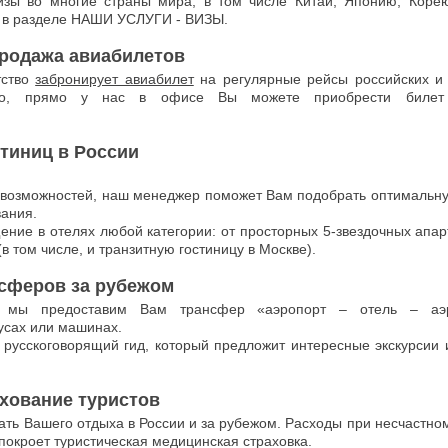
изы во многие страны мира, в том числе Китай, Японию, Корею
в разделе НАШИ УСЛУГИ - ВИЗЫ.
родажа авиабилетов
тство
забронирует авиабилет
на регулярные рейсы российских и
ого, прямо у нас в офисе Вы можете приобрести биле
тиниц в России
 возможностей, наш менеджер поможет Вам подобрать оптимальну
ания.
ние в отелях любой категории: от просторных 5-звездочных апар
в том числе, и транзитную гостиницу в Москве).
сферов за рубежом
 мы предоставим Вам трансфер «аэропорт – отель – аэ
усах или машинах.
 русскоговорящий гид, который предложит интересные экскурсии 
хование туристов
ать Вашего отдыха в России и за рубежом. Расходы при несчастно
покроет туристическая медицинская страховка.