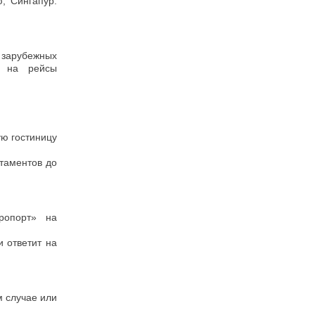
, Сингапур.
 зарубежных
т на рейсы
ю гостиницу
таментов до
ропорт» на
и ответит на
м случае или