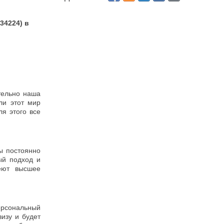
34224) в
тельно наша
ли этот мир
я этого все
ы постоянно
ый подход и
еют высшее
ерсональный
изу и будет