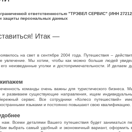
ограниченной ответственностью "ТРЭВЕЛ СЕРВИС" (ИНН 27212
и защиты персональных данных
тавиться! Итак —
оявилось на свет в сентябре 2004 года. Путешествия – действи
ое увлечение. Мы хотим, чтобы как можно больше людей увиде
 его неизведанные уголки и достопримечательности. И делаем дл
экипажем
еченность команды очень важны для туристического бизнеса. М
 и развиваем существующие направления, ищем индивидуальн
ережный сервис. Все сотрудники «Колесо путешествий» им
ностранными языками и постоянно повышают свою квалификацию.
удобнее
е нам. Всеми деталями Вашего путешествия будет заниматься п
Вам выбрать самый удобный и экономичный вариант, оформить в