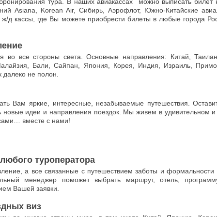
 бронирования тура. В наших авиакассах можно выписать билет 
ий Asiana, Korean Air, Сибирь, Аэрофлот, Южно-Китайские авиа
 ж/д кассы, где Вы можете приобрести билеты в любые города Ро
ление
я во все стороны света. Основные направления: Китай, Таилан
Малайзия, Бали, Сайпан, Япония, Корея, Индия, Израиль, Примо
к далеко не полон.
ать Вам яркие, интересные, незабываемые путешествия. Остави
 новые идеи и направления поездок. Мы живем в удивительном и
 сами… вместе с нами!
 любого туроператора
вление, а все связанные с путешествием заботы и формальности
льный менеджер поможет выбрать маршрут, отель, программ
ием Вашей заявки.
дных виз