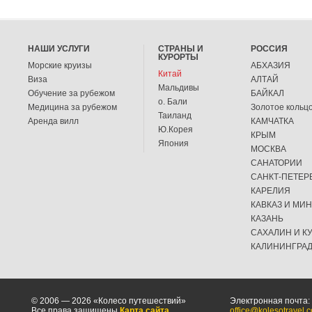
НАШИ УСЛУГИ
СТРАНЫ И
РОССИЯ
КУРОРТЫ
Морские круизы
АБХАЗИЯ
Китай
Виза
АЛТАЙ
Мальдивы
Обучение за рубежом
БАЙКАЛ
о. Бали
Медицина за рубежом
Золотое кольц
Таиланд
Аренда вилл
КАМЧАТКА
Ю.Корея
КРЫМ
Япония
МОСКВА
САНАТОРИИ
САНКТ-ПЕТЕР
КАРЕЛИЯ
КАВКАЗ И МИ
КАЗАНЬ
САХАЛИН И К
КАЛИНИНГРА
© 2006 — 2026 «Колесо путешествий»
Электронная почта:
Все права защищены
Карта сайта
office@kolesotravel.