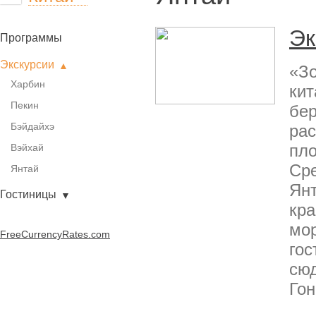
Эк
Программы
Экскурсии
«Зо
Харбин
кит
Пекин
бер
Бэйдайхэ
ра
пло
Вэйхай
Сре
Янтай
Янт
Гостиницы
кр
мор
FreeCurrencyRates.com
гос
сюд
Гон