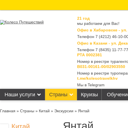
21 год
мы работаем для Вас!
Офис в Хабаровске - ул.
Телефон 7 (4212) 46-10-00
Офис в Казани - ул. Дека
Телефон 7 (8435) 11-77-7
РТА 0002381
Номер в реестре турагентс
В031-00161-00/02903550
Номер в реестре туропера
t.me/kolesotravelkhv
Мы в Telegram
Наши услуги
Страны
Круизы
Обучени
Главная
»
Страны
»
Китай
»
Экскурсии
» Янтай
Янтай
Китай