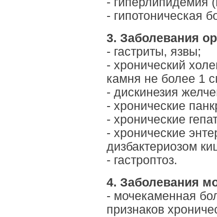
- гиперлипидемия 
- гипотоническая б
3. Заболевания о
- гастриты, язвы;
- хронический холец
камня не более 1 с
- дискинезия желч
- хронические панк
- хронические гепа
- хронические энте
дизбактериозом ки
- гастроптоз.
4. Заболевания м
- мочекаменная бол
признаков хрониче