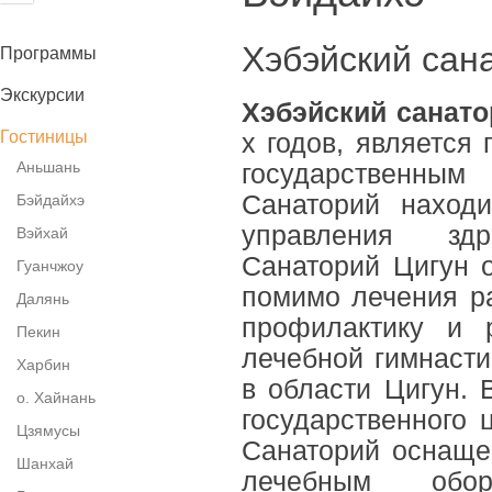
Хэбэйский сан
Программы
Экскурсии
Хэбэйский санато
Гостиницы
х годов, является
Аньшань
государственны
Санаторий находи
Бэйдайхэ
управления здр
Вэйхай
Санаторий Цигун о
Гуанчжоу
помимо лечения ра
Далянь
профилактику и 
Пекин
лечебной гимнасти
Харбин
в области Цигун. 
о. Хайнань
государственного 
Цзямусы
Санаторий оснаще
Шанхай
лечебным обо