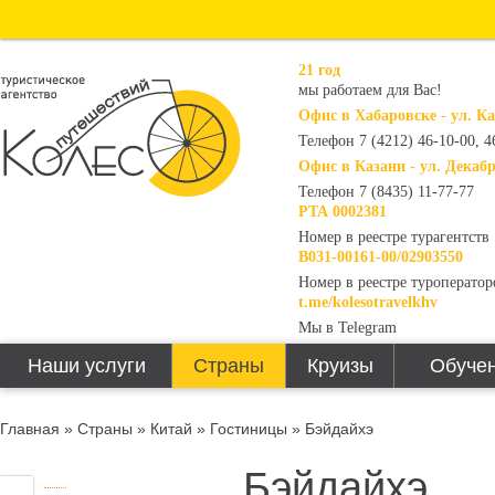
21 год
мы работаем для Вас!
Офис в Хабаровске - ул. К
Телефон 7 (4212) 46-10-00, 4
Офис в Казани - ул. Декабр
Телефон 7 (8435) 11-77-77
РТА 0002381
Номер в реестре турагентств
В031-00161-00/02903550
Номер в реестре туроператор
t.me/kolesotravelkhv
Мы в Telegram
Наши услуги
Страны
Круизы
Обучен
Главная
»
Страны
»
Китай
»
Гостиницы
» Бэйдайхэ
Бэйдайхэ