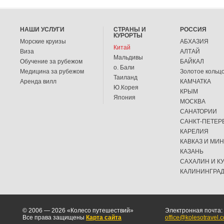
НАШИ УСЛУГИ
СТРАНЫ И
РОССИЯ
КУРОРТЫ
Морские круизы
АБХАЗИЯ
Китай
Виза
АЛТАЙ
Мальдивы
Обучение за рубежом
БАЙКАЛ
о. Бали
Медицина за рубежом
Золотое кольц
Таиланд
Аренда вилл
КАМЧАТКА
Ю.Корея
КРЫМ
Япония
МОСКВА
САНАТОРИИ
САНКТ-ПЕТЕР
КАРЕЛИЯ
КАВКАЗ И МИ
КАЗАНЬ
САХАЛИН И К
КАЛИНИНГРА
© 2006 — 2026 «Колесо путешествий»
Электронная почта:
Все права защищены
Карта сайта
office@kolesotravel.