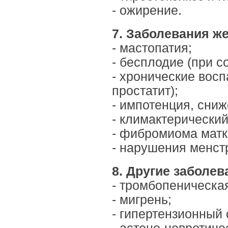
- ожирение.
7. Заболевания ж
- мастопатия;
- бесплодие (при с
- хронические вос
простатит);
- импотенция, сни
- климактерически
- фибромиома матк
- нарушения менст
8. Другие заболев
- тромбопеническая
- мигрень;
- гипертензионный