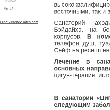
Гонконг
высококвалифицир
Янтай
восточными, так и
Санаторий наход
FreeCurrencyRates.com
Бэйдайхэ, на бе
корпусов.
В ном
телефон, душ, туал
Сейф на ресепшен
Лечение в сана
основных направ
цигун-терапия, иг
В санатории «Ци
следующим забол