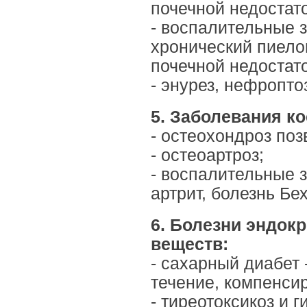
почечной недостат
- воспалительные з
хронический пиело
почечной недостат
- энурез, нефропто
5. Заболевания к
- остеохондроз поз
- остеоартроз;
- воспалительные 
артрит, болезнь Бе
6. Болезни эндок
веществ:
- сахарный диабет
течение, компенси
- тиреотоксикоз и 