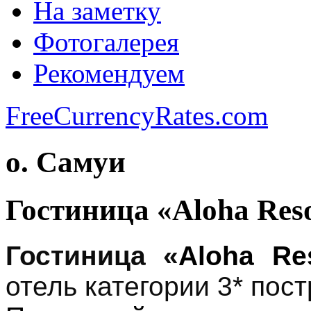
На заметку
Фотогалерея
Рекомендуем
FreeCurrencyRates.com
о. Самуи
Гостиница «Aloha Reso
Гостиница «
Aloha Re
о
тель категории 3* пост