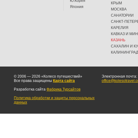
Ю.Корея
КРЫМ
Япония
МОСКВА
САНАТОРИИ
САНКТ-ПЕТЕР
КАРЕЛИЯ
КАВКАЗ И МИ
КАЗАНЬ
САХАЛИН И К
КАЛИНИНГРА
© 2006 — 2026 «Колесо путешествий»
Электронная почта:
Все права защищены
Карта сайта
office@kolesotravel.
Разработка сайта
Фабрика Турсайтов
Политика обработки и защиты персональных
данных