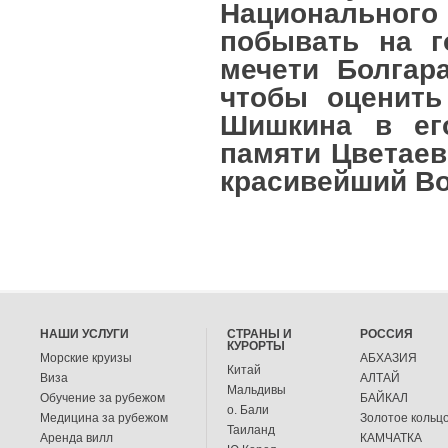
Национальног
побывать на г
мечети Болгара
чтобы оценить
Шишкина в ег
памяти Цветаев
красивейший Во
НАШИ УСЛУГИ
СТРАНЫ И
РОССИЯ
КУРОРТЫ
Морские круизы
АБХАЗИЯ
Китай
Виза
АЛТАЙ
Мальдивы
Обучение за рубежом
БАЙКАЛ
о. Бали
Медицина за рубежом
Золотое кольц
Таиланд
Аренда вилл
КАМЧАТКА