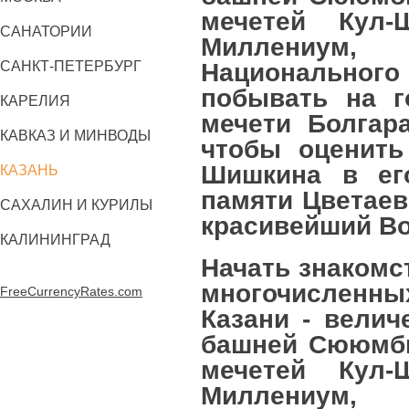
мечетей Кул-
САНАТОРИИ
Миллениум, 
САНКТ-ПЕТЕРБУРГ
Национальног
побывать на г
КАРЕЛИЯ
мечети Болгара
КАВКАЗ И МИНВОДЫ
чтобы оценить
Шишкина в ег
КАЗАНЬ
памяти Цветаев
САХАЛИН И КУРИЛЫ
красивейший Во
КАЛИНИНГРАД
Начать знакомс
многочисленн
FreeCurrencyRates.com
Казани - велич
башней Сююмби
мечетей Кул-
Миллениум, 