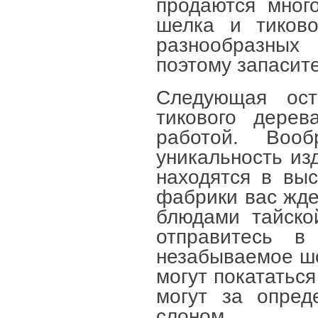
продаются мног
шелка и тиково
разнообразных 
поэтому запасит
Следующая ост
тикового дерев
работой. Воо
уникальность из
находятся в вы
фабрики вас жде
блюдами тайско
отправитесь в
незабываемое ш
могут покататься
могут за опред
слоном.