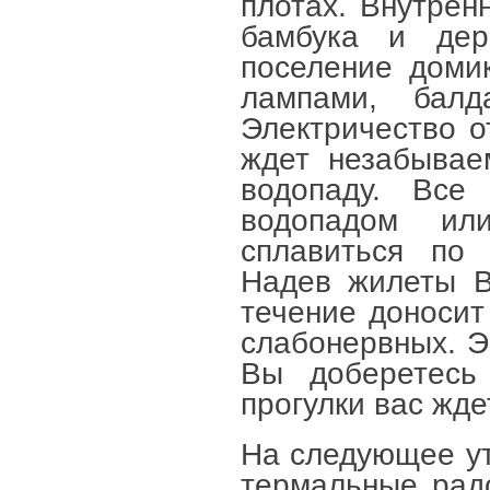
плотах. Внутрен
бамбука и дер
поселение доми
лампами, балд
Электричество от
ждет незабывае
водопаду. Все
водопадом ил
сплавиться по 
Надев жилеты В
течение доносит
слабонервных. Э
Вы доберетесь 
прогулки вас жде
На следующее утр
термальные радо