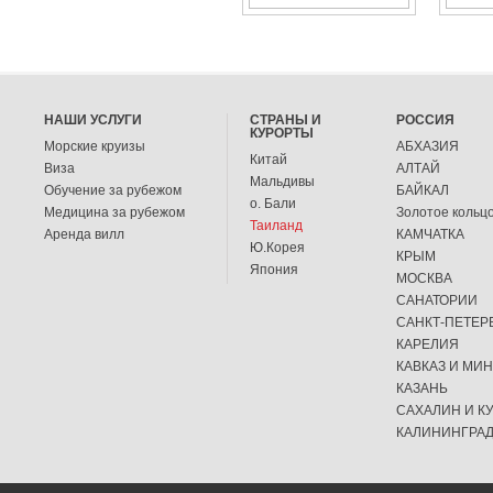
НАШИ УСЛУГИ
СТРАНЫ И
РОССИЯ
КУРОРТЫ
Морские круизы
АБХАЗИЯ
Китай
Виза
АЛТАЙ
Мальдивы
Обучение за рубежом
БАЙКАЛ
о. Бали
Медицина за рубежом
Золотое кольц
Таиланд
Аренда вилл
КАМЧАТКА
Ю.Корея
КРЫМ
Япония
МОСКВА
САНАТОРИИ
САНКТ-ПЕТЕР
КАРЕЛИЯ
КАВКАЗ И МИ
КАЗАНЬ
САХАЛИН И К
КАЛИНИНГРА