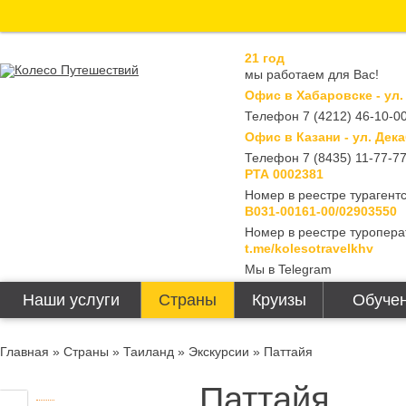
21 год
мы работаем для Вас!
Офис в Хабаровске - ул.
Телефон 7 (4212) 46-10-00
Офис в Казани - ул. Дека
Телефон 7 (8435) 11-77-7
РТА 0002381
Номер в реестре турагентс
В031-00161-00/02903550
Номер в реестре туропера
t.me/kolesotravelkhv
Мы в Telegram
Наши услуги
Страны
Круизы
Обучен
Главная
»
Страны
»
Таиланд
»
Экскурсии
» Паттайя
Паттайя