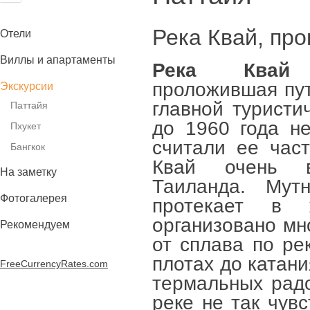
Река Квай, пр
Отели
Виллы и апартаменты
Река Квай (
проложившая пут
Экскурсии
главной туристи
Паттайя
до 1960 года не
Пхукет
считали ее час
Бангкок
Квай очень в
На заметку
Таиланда. Мут
Фотогалерея
протекает в 
организовано мн
Рекомендуем
от сплава по ре
плотах до катани
FreeCurrencyRates.com
термальных радо
реке не так чувс