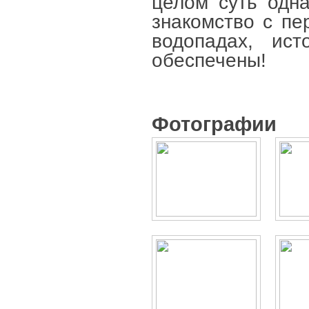
целом суть одн
знакомство с п
водопадах, ис
обеспече
ны!
Фотографии