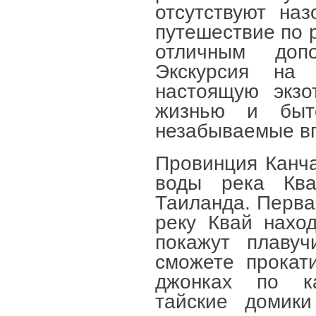
отсутствуют на
путешествие по р
отличным доп
Экскурсия на 
настоящую экзо
жизнью и быт
незабываемые вп
Провинция Канча
воды река Ква
Таиланда. Перва
реку Квай нахо
покажут плаву
сможете прокат
джонках по ка
тайские домик