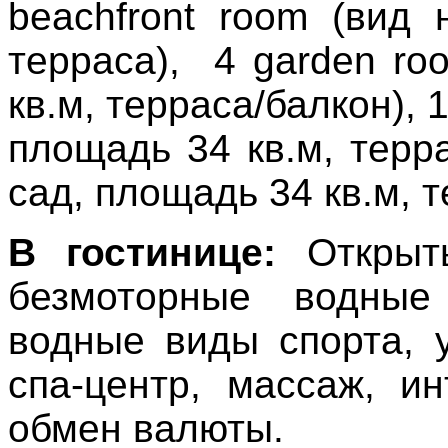
beachfront
room
(вид н
терраса), 4
garden
ro
кв.м, терраса/балкон), 
площадь 34 кв.м, тер
сад, площадь 34 кв.м, т
В гостинице:
Открыты
безмоторные водные
водные виды спорта, 
спа-центр, массаж, и
обмен валюты.